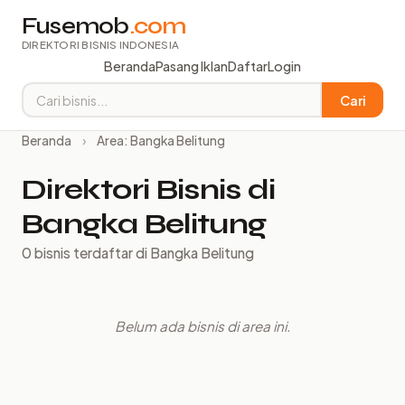
Fusemob
.com
DIREKTORI BISNIS INDONESIA
Beranda
Pasang Iklan
Daftar
Login
Cari
Beranda
›
Area: Bangka Belitung
Direktori Bisnis di
Bangka Belitung
0 bisnis terdaftar di Bangka Belitung
Belum ada bisnis di area ini.