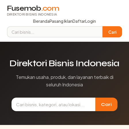
Fusemob
.com
DIREKTORI BISNIS INDONESIA
Beranda
Pasang Iklan
Daftar
Login
Cari
Direktori Bisnis Indonesia
Temukan usaha, produk, dan layanan terbaik di
seluruh Indonesia
Cari