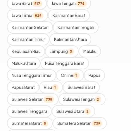
Jawa Barat
Jawa Tengah
917
776
Jawa Timur
Kalimantan Barat
829
Kalimantan Selatan
Kalimantan Tengah
Kalimantan Timur
Kalimantan Utara
Kepulauan Riau
Lampung
Maluku
3
Maluku Utara
Nusa Tenggara Barat
Nusa Tenggara Timur
Online
Papua
1
Papua Barat
Riau
Sulawesi Barat
1
Sulawesi Selatan
Sulawesi Tengah
735
2
Sulawesi Tenggara
Sulawesi Utara
2
Sumatera Barat
Sumatera Selatan
5
739