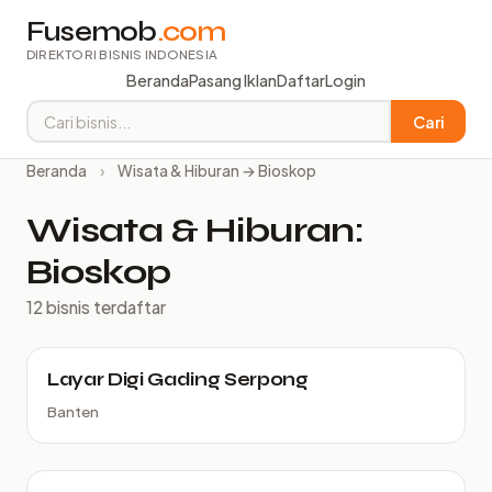
Fusemob
.com
DIREKTORI BISNIS INDONESIA
Beranda
Pasang Iklan
Daftar
Login
Cari
Beranda
›
Wisata & Hiburan → Bioskop
Wisata & Hiburan:
Bioskop
12 bisnis terdaftar
Layar Digi Gading Serpong
Banten