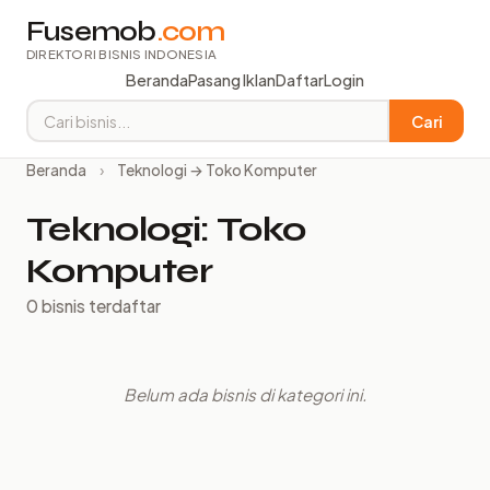
Fusemob
.com
DIREKTORI BISNIS INDONESIA
Beranda
Pasang Iklan
Daftar
Login
Cari
Beranda
›
Teknologi → Toko Komputer
Teknologi: Toko
Komputer
0 bisnis terdaftar
Belum ada bisnis di kategori ini.