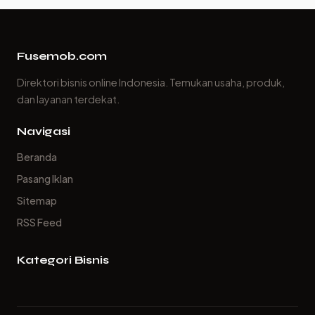
Fusemob.com
Direktori bisnis online Indonesia. Temukan usaha, produk,
dan layanan terdekat.
Navigasi
Beranda
Pasang Iklan
Sitemap
RSS Feed
Kategori Bisnis