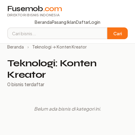
Fusemob
.com
DIREKTORI BISNIS INDONESIA
Beranda
Pasang Iklan
Daftar
Login
Cari
Beranda
›
Teknologi → Konten Kreator
Teknologi: Konten
Kreator
0 bisnis terdaftar
Belum ada bisnis di kategori ini.