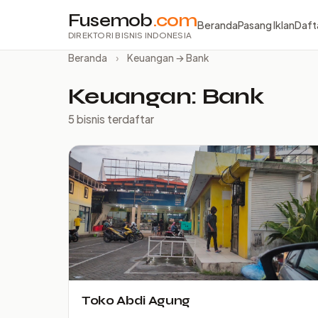
Fusemob
.com
Beranda
Pasang Iklan
Daft
DIREKTORI BISNIS INDONESIA
Beranda
›
Keuangan → Bank
Keuangan: Bank
5 bisnis terdaftar
Toko Abdi Agung