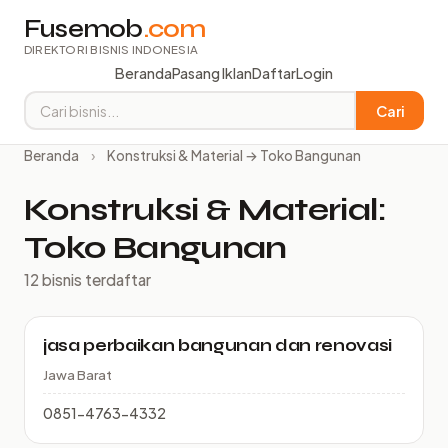
Fusemob
.com
DIREKTORI BISNIS INDONESIA
Beranda
Pasang Iklan
Daftar
Login
Cari
Beranda
›
Konstruksi & Material → Toko Bangunan
Konstruksi & Material:
Toko Bangunan
12 bisnis terdaftar
jasa perbaikan bangunan dan renovasi
Jawa Barat
0851-4763-4332