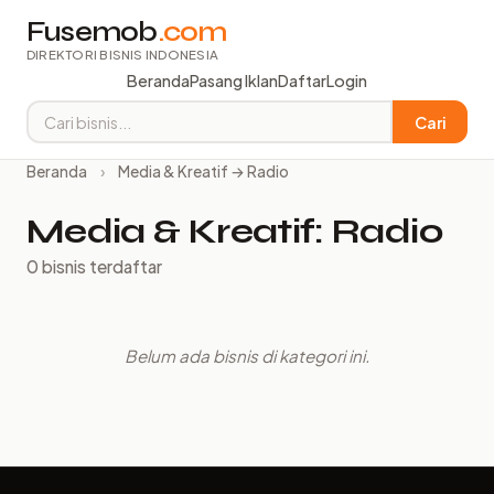
Fusemob
.com
DIREKTORI BISNIS INDONESIA
Beranda
Pasang Iklan
Daftar
Login
Cari
Beranda
›
Media & Kreatif → Radio
Media & Kreatif: Radio
0 bisnis terdaftar
Belum ada bisnis di kategori ini.