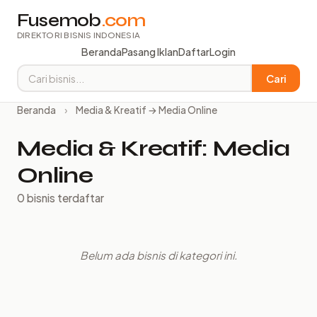
Fusemob
.com
DIREKTORI BISNIS INDONESIA
Beranda
Pasang Iklan
Daftar
Login
Cari
Beranda
›
Media & Kreatif → Media Online
Media & Kreatif: Media
Online
0 bisnis terdaftar
Belum ada bisnis di kategori ini.