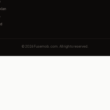
a
klan
p
ed
© 2026 Fusemob.com. All rights reserved.