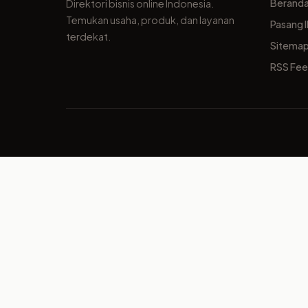
Berand
Direktori bisnis online Indonesia.
Temukan usaha, produk, dan layanan
Pasang I
terdekat.
Sitema
RSS Fe