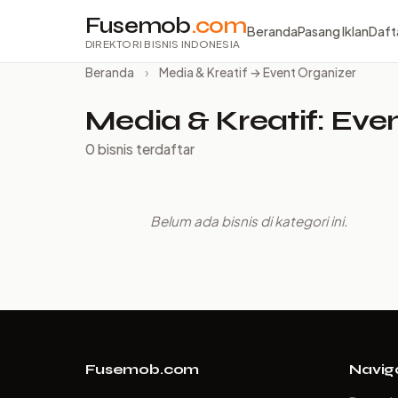
Fusemob
.com
Beranda
Pasang Iklan
Daft
DIREKTORI BISNIS INDONESIA
Beranda
›
Media & Kreatif → Event Organizer
Media & Kreatif: Eve
0 bisnis terdaftar
Belum ada bisnis di kategori ini.
Fusemob.com
Navig