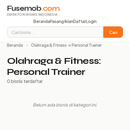
Fusemob
.com
DIREKTORI BISNIS INDONESIA
Beranda
Pasang Iklan
Daftar
Login
Cari
Beranda
›
Olahraga & Fitness → Personal Trainer
Olahraga & Fitness:
Personal Trainer
0 bisnis terdaftar
Belum ada bisnis di kategori ini.