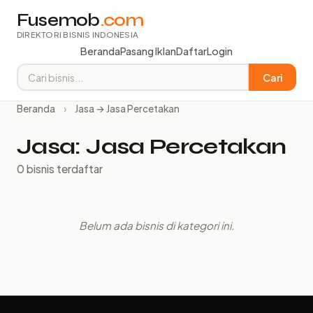
Fusemob
.com
DIREKTORI BISNIS INDONESIA
Beranda
Pasang Iklan
Daftar
Login
Cari
Beranda
›
Jasa → Jasa Percetakan
Jasa: Jasa Percetakan
0 bisnis terdaftar
Belum ada bisnis di kategori ini.