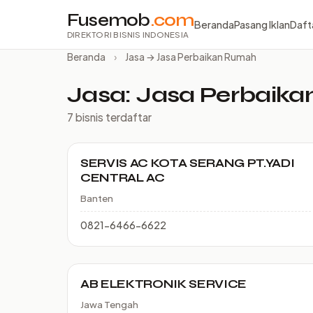
Fusemob
.com
Beranda
Pasang Iklan
Daft
DIREKTORI BISNIS INDONESIA
Beranda
›
Jasa → Jasa Perbaikan Rumah
Jasa: Jasa Perbaik
7 bisnis terdaftar
SERVIS AC KOTA SERANG PT.YADI
CENTRAL AC
Banten
0821-6466-6622
AB ELEKTRONIK SERVICE
Jawa Tengah