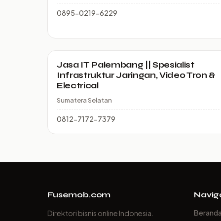
0895-0219-6229
Jasa IT Palembang || Spesialist
Infrastruktur Jaringan, Video Tron &
Electrical
Sumatera Selatan
0812-7172-7379
Fusemob.com
Navig
Berand
Direktori bisnis online Indonesia.