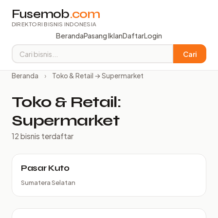
Fusemob
.com
DIREKTORI BISNIS INDONESIA
Beranda
Pasang Iklan
Daftar
Login
Cari
Beranda
›
Toko & Retail → Supermarket
Toko & Retail:
Supermarket
12 bisnis terdaftar
Pasar Kuto
Sumatera Selatan