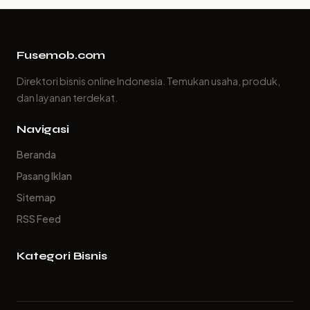
Fusemob.com
Direktori bisnis online Indonesia. Temukan usaha, produk,
dan layanan terdekat.
Navigasi
Beranda
Pasang Iklan
Sitemap
RSS Feed
Kategori Bisnis