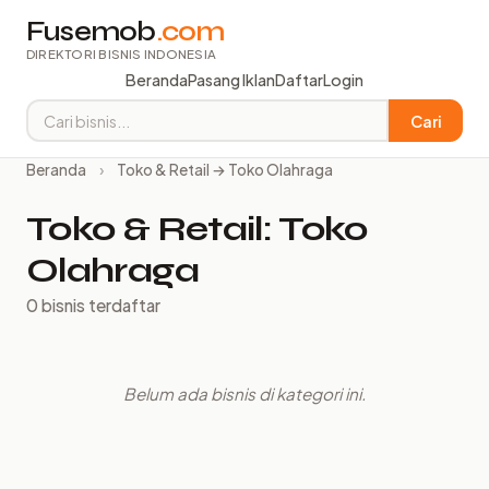
Fusemob
.com
DIREKTORI BISNIS INDONESIA
Beranda
Pasang Iklan
Daftar
Login
Cari
Beranda
›
Toko & Retail → Toko Olahraga
Toko & Retail: Toko
Olahraga
0 bisnis terdaftar
Belum ada bisnis di kategori ini.