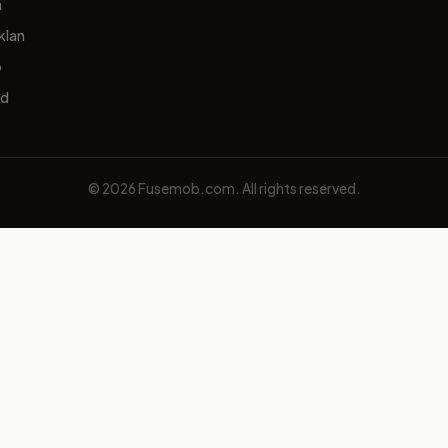
a
klan
p
ed
© 2026 Fusemob.com. All rights reserved.