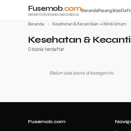
Fusemob
.com
Beranda
Pasang Iklan
Daft
DIREKTORI BISNIS INDONESIA
Beranda
›
Kesehatan & Kecantikan → Klinik Umum
Kesehatan & Kecanti
0 bisnis terdaftar
Belum ada bisnis di kategori ini.
Fusemob.com
Navig