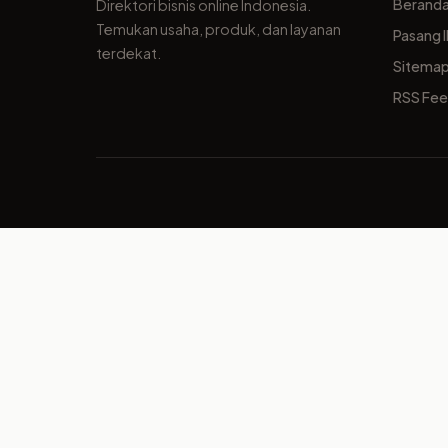
Berand
Direktori bisnis online Indonesia.
Temukan usaha, produk, dan layanan
Pasang I
terdekat.
Sitema
RSS Fe