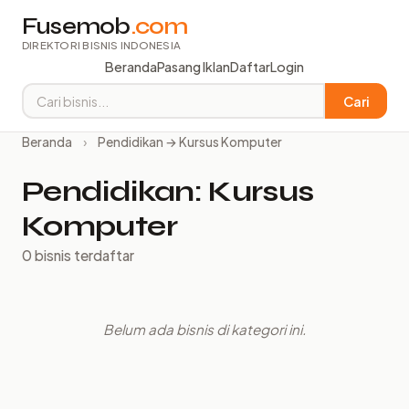
Fusemob
.com
DIREKTORI BISNIS INDONESIA
Beranda
Pasang Iklan
Daftar
Login
Cari
Beranda
›
Pendidikan → Kursus Komputer
Pendidikan: Kursus
Komputer
0 bisnis terdaftar
Belum ada bisnis di kategori ini.