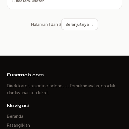
Sumatera Selatan
Halaman 1 dari 8
Selanjutnya →
Fusemob.com
Direktori bisnis online Indonesia. Temukan usaha, produk,
dan layanan terdekat.
Navigasi
Beranda
Pasang Iklan