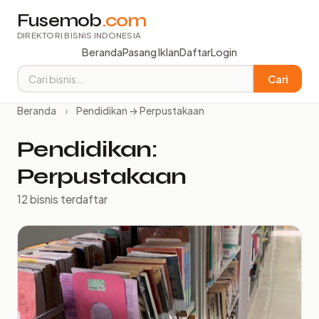
Fusemob
.com
DIREKTORI BISNIS INDONESIA
Beranda
Pasang Iklan
Daftar
Login
Cari
Beranda
›
Pendidikan → Perpustakaan
Pendidikan:
Perpustakaan
12 bisnis terdaftar