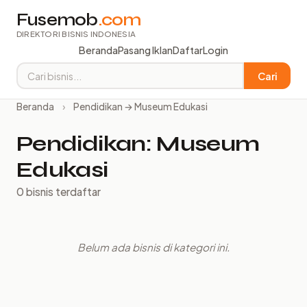
Fusemob
.com
DIREKTORI BISNIS INDONESIA
Beranda
Pasang Iklan
Daftar
Login
Cari
Beranda
›
Pendidikan → Museum Edukasi
Pendidikan: Museum
Edukasi
0 bisnis terdaftar
Belum ada bisnis di kategori ini.