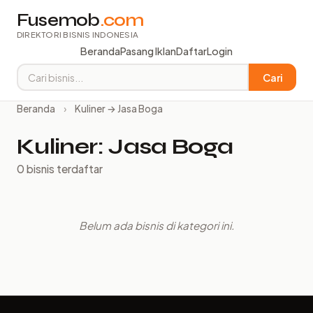
Fusemob
.com
DIREKTORI BISNIS INDONESIA
Beranda
Pasang Iklan
Daftar
Login
Cari
Beranda
›
Kuliner → Jasa Boga
Kuliner: Jasa Boga
0 bisnis terdaftar
Belum ada bisnis di kategori ini.