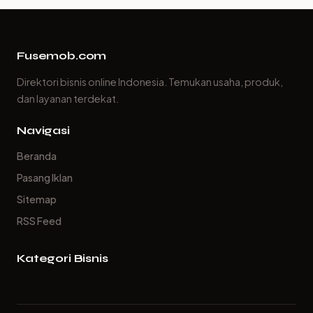
Fusemob.com
Direktori bisnis online Indonesia. Temukan usaha, produk,
dan layanan terdekat.
Navigasi
Beranda
Pasang Iklan
Sitemap
RSS Feed
Kategori Bisnis