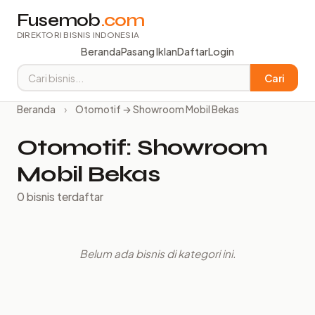
Fusemob
.com
DIREKTORI BISNIS INDONESIA
Beranda
Pasang Iklan
Daftar
Login
Cari
Beranda
›
Otomotif → Showroom Mobil Bekas
Otomotif: Showroom
Mobil Bekas
0 bisnis terdaftar
Belum ada bisnis di kategori ini.