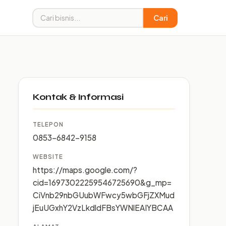
Cari
Kontak & Informasi
TELEPON
0853-6842-9158
WEBSITE
https://maps.google.com/?
cid=16973022259546725690&g_mp=
CiVnb29nbGUubWFwcy5wbGFjZXMud
jEuUGxhY2VzLkdldFBsYWNlEAIYBCAA