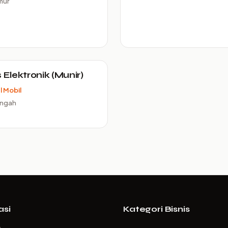
mur
s Elektronik (Munir)
 Mobil
engah
asi
Kategori Bisnis
a