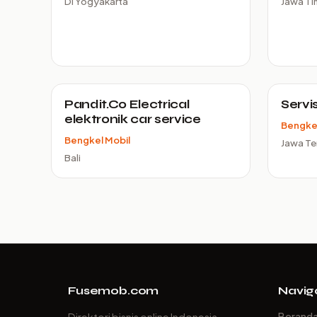
DI Yogyakarta
Jawa Ti
Pandit.Co Electrical
Servi
elektronik car service
Bengkel
Bengkel Mobil
Jawa T
Bali
Fusemob.com
Navig
Berand