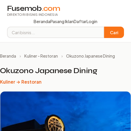
Fusemob
.com
DIREKTORI BISNIS INDONESIA
Beranda
Pasang Iklan
Daftar
Login
Cari
Beranda
›
Kuliner - Restoran
›
Okuzono Japanese Dining
Okuzono Japanese Dining
Kuliner → Restoran