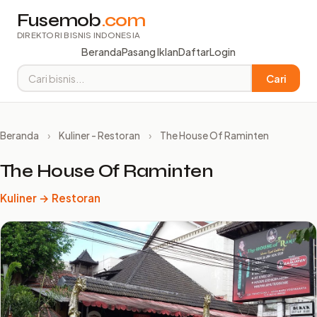
Fusemob
.com
DIREKTORI BISNIS INDONESIA
Beranda
Pasang Iklan
Daftar
Login
Cari
Beranda
›
Kuliner - Restoran
›
The House Of Raminten
The House Of Raminten
Kuliner → Restoran