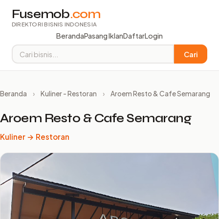
Fusemob
.com
DIREKTORI BISNIS INDONESIA
Beranda
Pasang Iklan
Daftar
Login
Cari
Beranda
›
Kuliner - Restoran
›
Aroem Resto & Cafe Semarang
Aroem Resto & Cafe Semarang
Kuliner → Restoran