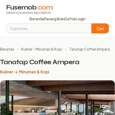
Fusemob
.com
DIREKTORI BISNIS INDONESIA
Beranda
Pasang Iklan
Daftar
Login
Cari
Beranda
›
Kuliner - Minuman & Kopi
›
Tanatap Coffee Ampera
Tanatap Coffee Ampera
Kuliner → Minuman & Kopi