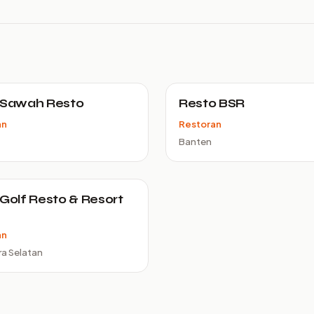
 Sawah Resto
Resto BSR
an
Restoran
Banten
 Golf Resto & Resort
an
a Selatan