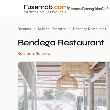
Fusemob
.com
Beranda
Pasang Iklan
Daft
DIREKTORI BISNIS INDONESIA
Beranda
›
Kuliner - Restoran
›
Bendega Restaurant
Bendega Restaurant
Kuliner → Restoran