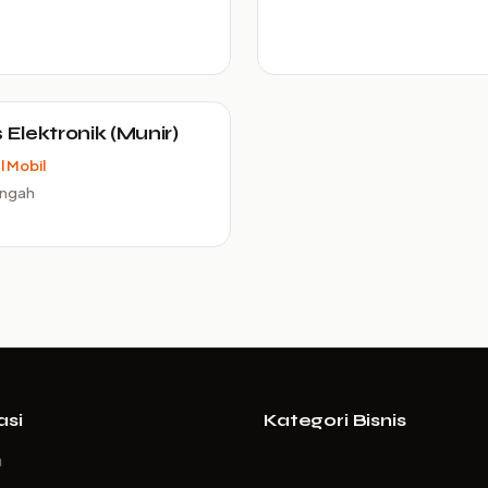
s Elektronik (Munir)
 Mobil
engah
asi
Kategori Bisnis
a