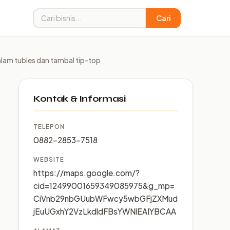
Cari
alam tubles dan tambal tip-top
Kontak & Informasi
TELEPON
0882-2853-7518
WEBSITE
https://maps.google.com/?
cid=12499001659349085975&g_mp=
CiVnb29nbGUubWFwcy5wbGFjZXMud
jEuUGxhY2VzLkdldFBsYWNlEAIYBCAA