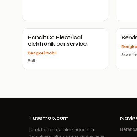
Pandit.Co Electrical
Servi
elektronik car service
Bengkel
Bengkel Mobil
Jawa T
Bali
Fusemob.com
Navig
Berand
Direktori bisnis online Indonesia.
Temukan usaha, produk, dan layanan