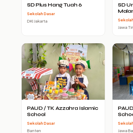
SD Plus Hang Tuah 6
SD Un
Mala
Sekolah Dasar
Sekolah
DKI Jakarta
Jawa Ti
PAUD / TK Azzahra Islamic
PAUD
School
Scho
Sekolah Dasar
Sekolah
Banten
Jawa Ba