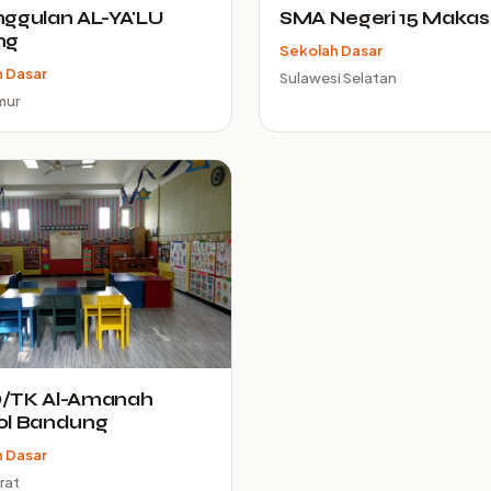
ggulan AL-YA'LU
SMA Negeri 15 Makas
ng
Sekolah Dasar
 Dasar
Sulawesi Selatan
mur
/TK Al-Amanah
ol Bandung
 Dasar
rat