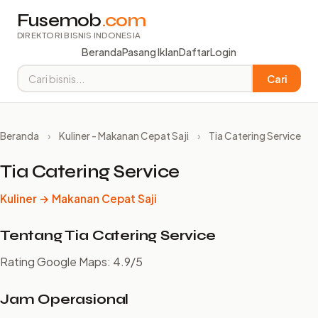
Fusemob
.com
DIREKTORI BISNIS INDONESIA
Beranda
Pasang Iklan
Daftar
Login
Cari
Beranda
›
Kuliner - Makanan Cepat Saji
›
Tia Catering Service
Tia Catering Service
Kuliner → Makanan Cepat Saji
Tentang Tia Catering Service
Rating Google Maps: 4.9/5
Jam Operasional