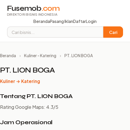
Fusemob
.com
DIREKTORI BISNIS INDONESIA
Beranda
Pasang Iklan
Daftar
Login
Cari
Beranda
›
Kuliner - Katering
›
PT. LION BOGA
PT. LION BOGA
Kuliner → Katering
Tentang PT. LION BOGA
Rating Google Maps: 4.3/5
Jam Operasional