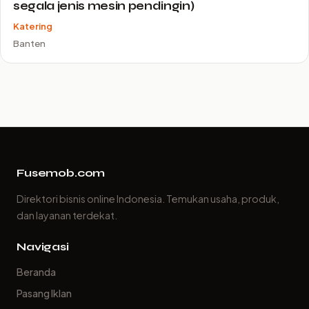
segala jenis mesin pendingin)
Katering
Banten
Fusemob.com
Direktori bisnis online Indonesia. Temukan usaha, produk,
dan layanan terdekat.
Navigasi
Beranda
Pasang Iklan