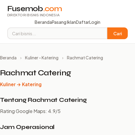
Fusemob
.com
DIREKTORI BISNIS INDONESIA
Beranda
Pasang Iklan
Daftar
Login
Cari
Beranda
›
Kuliner - Katering
›
Rachmat Catering
Rachmat Catering
Kuliner → Katering
Tentang Rachmat Catering
Rating Google Maps: 4.9/5
Jam Operasional