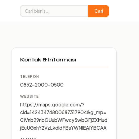
Cari
Kontak & Informasi
TELEPON
0852-2000-0500
WEBSITE
https://maps.google.com/?
cid=14243474800687317904&g_mp=
CiVnb29nbGUubWFwcy5wbGFjZXMud
jEuUGxhY2VzLkdldFBsYWNlEAIYBCAA