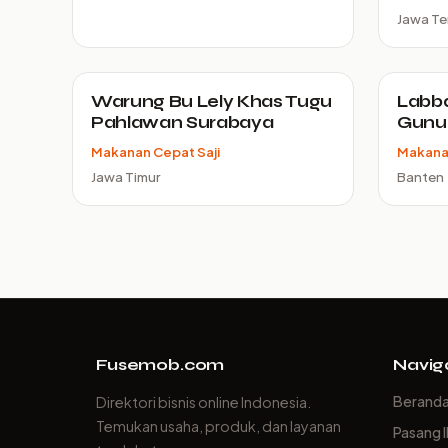
Jawa T
Warung Bu Lely Khas Tugu
Labb
Pahlawan Surabaya
Gunu
Makanan Cepat Saji
Makanan
Jawa Timur
Banten
Fusemob.com
Navig
Berand
Direktori bisnis online Indonesia.
Temukan usaha, produk, dan layanan
Pasang I