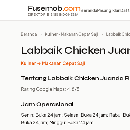
Fusemob
.com
Beranda
Pasang Iklan
Daft
DIREKTORI BISNIS INDONESIA
Beranda
›
Kuliner - Makanan Cepat Saji
›
Labbaik Chi
Labbaik Chicken Jua
Kuliner → Makanan Cepat Saji
Tentang Labbaik Chicken Juanda 
Rating Google Maps: 4.8/5
Jam Operasional
Senin: Buka 24 jam; Selasa: Buka 24 jam; Rabu: Bu
Buka 24 jam; Minggu: Buka 24 jam