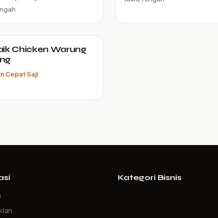
engah
aik Chicken Warung
ng
 Cepat Saji
asi
Kategori Bisnis
a
klan