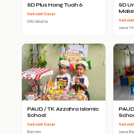
SD Plus Hang Tuah 6
SD Un
Mala
Sekolah Dasar
Sekolah
DKI Jakarta
Jawa Ti
PAUD / TK Azzahra Islamic
PAUD
School
Scho
Sekolah Dasar
Sekolah
Banten
Jawa Ba