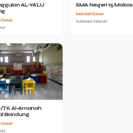
ggulan AL-YA'LU
SMA Negeri 15 Makas
ng
Sekolah Dasar
 Dasar
Sulawesi Selatan
mur
/TK Al-Amanah
ol Bandung
 Dasar
rat