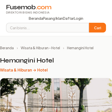
Fusemob
.com
DIREKTORI BISNIS INDONESIA
Beranda
Pasang Iklan
Daftar
Login
Cari
Beranda
›
Wisata & Hiburan - Hotel
›
Hemangini Hotel
Hemangini Hotel
Wisata & Hiburan → Hotel