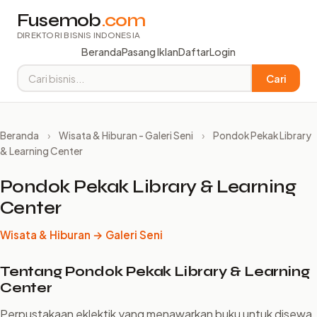
Fusemob
.com
DIREKTORI BISNIS INDONESIA
Beranda
Pasang Iklan
Daftar
Login
Cari
Beranda
›
Wisata & Hiburan - Galeri Seni
›
Pondok Pekak Library
& Learning Center
Pondok Pekak Library & Learning
Center
Wisata & Hiburan → Galeri Seni
Tentang Pondok Pekak Library & Learning
Center
Perpustakaan eklektik yang menawarkan buku untuk disewa