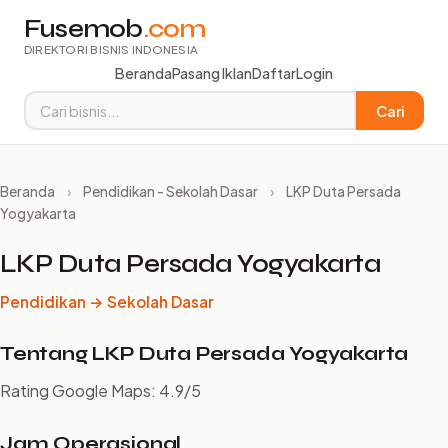
Fusemob
.com
DIREKTORI BISNIS INDONESIA
Beranda
Pasang Iklan
Daftar
Login
Cari
Beranda
›
Pendidikan - Sekolah Dasar
›
LKP Duta Persada
Yogyakarta
LKP Duta Persada Yogyakarta
Pendidikan → Sekolah Dasar
Tentang LKP Duta Persada Yogyakarta
Rating Google Maps: 4.9/5
Jam Operasional