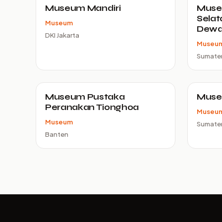
Museum Mandiri
Muse
Selat
Museum
Dewa
DKI Jakarta
Museu
Sumater
Museum Pustaka
Muse
Peranakan Tionghoa
Museu
Museum
Sumater
Banten