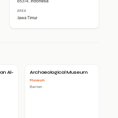
65314, Indonesia
AREA
Jawa Timur
an Al-
Archaeological Museum
Museum
Banten