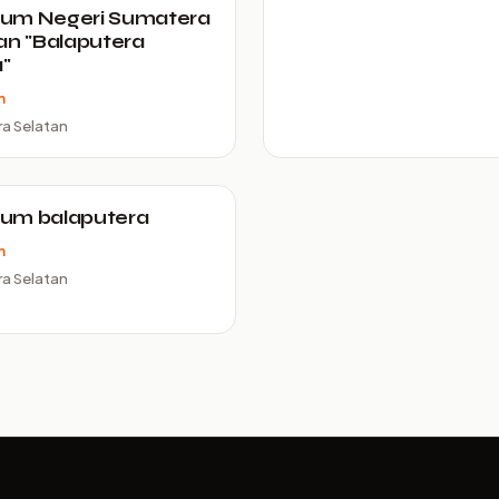
um Negeri Sumatera
an "Balaputera
"
m
a Selatan
um balaputera
m
a Selatan