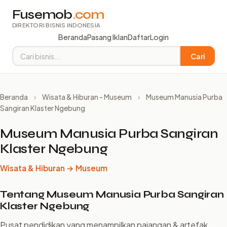
Fusemob
.com
DIREKTORI BISNIS INDONESIA
Beranda
Pasang Iklan
Daftar
Login
Cari
Beranda
›
Wisata & Hiburan - Museum
›
Museum Manusia Purba
Sangiran Klaster Ngebung
Museum Manusia Purba Sangiran
Klaster Ngebung
Wisata & Hiburan → Museum
Tentang Museum Manusia Purba Sangiran
Klaster Ngebung
Pusat pendidikan yang menampilkan pajangan & artefak