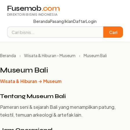
Fusemob
.com
DIREKTORI BISNIS INDONESIA
Beranda
Pasang Iklan
Daftar
Login
Cari
Beranda
›
Wisata & Hiburan - Museum
›
Museum Bali
Museum Bali
Wisata & Hiburan → Museum
Tentang Museum Bali
Pameran seni & sejarah Bali yang menampilkan patung,
tekstil, temuan arkeologi & artefak lain.