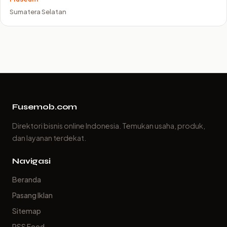
Sumatera Selatan
Fusemob.com
Direktori bisnis online Indonesia. Temukan usaha, produk,
dan layanan terdekat.
Navigasi
Beranda
Pasang Iklan
Sitemap
RSS Feed