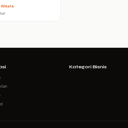
 Wisata
mur
asi
Kategori Bisnis
a
klan
p
ed