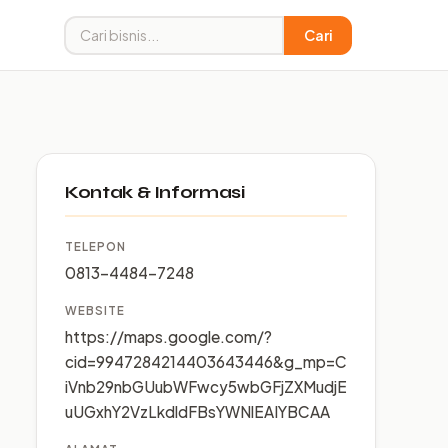
Cari
Kontak & Informasi
TELEPON
0813-4484-7248
WEBSITE
https://maps.google.com/?
cid=9947284214403643446&g_mp=C
iVnb29nbGUubWFwcy5wbGFjZXMudjE
uUGxhY2VzLkdldFBsYWNlEAIYBCAA