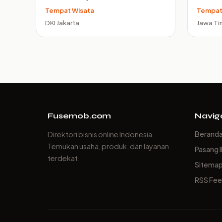
Tempat Wisata
Tempat
DKI Jakarta
Jawa Ti
Fusemob.com
Navig
Berand
Direktori bisnis online Indonesia.
Temukan usaha, produk, dan layanan
Pasang I
terdekat.
Sitema
RSS Fe