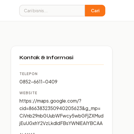
Cari
Kontak & Informasi
TELEPON
0852-6611-0409
WEBSITE
https://maps.google.com/?
cid=8663832350940205623&g_mp=
CiVnb29nbGUubWFwcy5wbGFjZXMud
jEuUGxhY2VzLkdldFBsYWNlEAIYBCAA