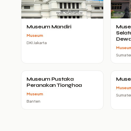
Museum Mandiri
Muse
Selat
Museum
Dewa
DKI Jakarta
Museu
Sumater
Museum Pustaka
Muse
Peranakan Tionghoa
Museu
Museum
Sumater
Banten