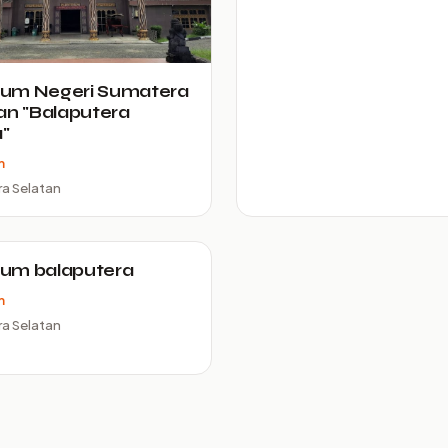
um Negeri Sumatera
an "Balaputera
"
m
a Selatan
um balaputera
m
a Selatan