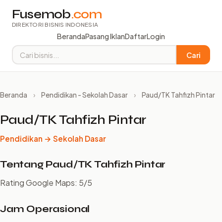
Fusemob
.com
DIREKTORI BISNIS INDONESIA
Beranda
Pasang Iklan
Daftar
Login
Cari
Beranda
›
Pendidikan - Sekolah Dasar
›
Paud/TK Tahfizh Pintar
Paud/TK Tahfizh Pintar
Pendidikan → Sekolah Dasar
Tentang Paud/TK Tahfizh Pintar
Rating Google Maps: 5/5
Jam Operasional