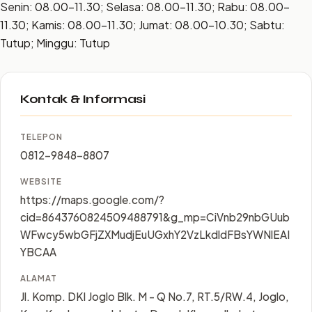
Senin: 08.00–11.30; Selasa: 08.00–11.30; Rabu: 08.00–
11.30; Kamis: 08.00–11.30; Jumat: 08.00–10.30; Sabtu:
Tutup; Minggu: Tutup
Kontak & Informasi
TELEPON
0812-9848-8807
WEBSITE
https://maps.google.com/?
cid=8643760824509488791&g_mp=CiVnb29nbGUub
WFwcy5wbGFjZXMudjEuUGxhY2VzLkdldFBsYWNlEAI
YBCAA
ALAMAT
Jl. Komp. DKI Joglo Blk. M - Q No.7, RT.5/RW.4, Joglo,