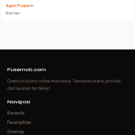
Agen Properti
Banten
Fusemob.com
Direktori bisnis online Indonesia. Temukan usaha, produk,
dan layanan terdekat.
Navigasi
Beranda
Pasang Iklan
Sitemap