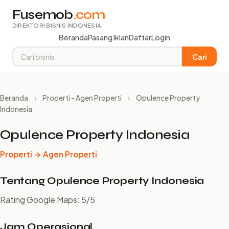
Fusemob
.com
DIREKTORI BISNIS INDONESIA
Beranda
Pasang Iklan
Daftar
Login
Cari
Beranda
›
Properti - Agen Properti
›
Opulence Property
Indonesia
Opulence Property Indonesia
Properti → Agen Properti
Tentang Opulence Property Indonesia
Rating Google Maps: 5/5
Jam Operasional