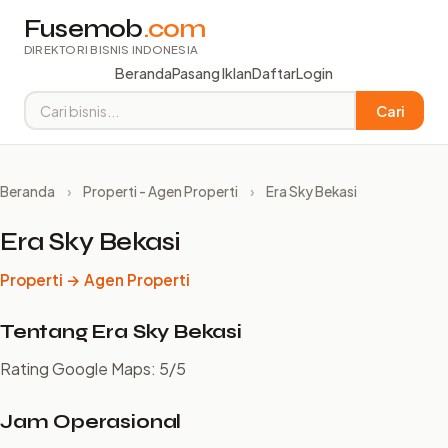
Fusemob
.com
DIREKTORI BISNIS INDONESIA
Beranda
Pasang Iklan
Daftar
Login
Cari
Beranda
›
Properti - Agen Properti
›
Era Sky Bekasi
Era Sky Bekasi
Properti → Agen Properti
Tentang Era Sky Bekasi
Rating Google Maps: 5/5
Jam Operasional