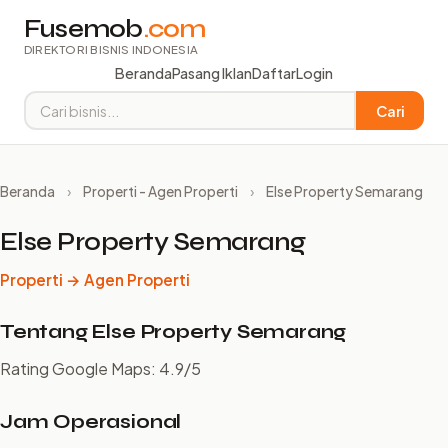
Fusemob
.com
DIREKTORI BISNIS INDONESIA
Beranda
Pasang Iklan
Daftar
Login
Cari
Beranda
›
Properti - Agen Properti
›
Else Property Semarang
Else Property Semarang
Properti → Agen Properti
Tentang Else Property Semarang
Rating Google Maps: 4.9/5
Jam Operasional