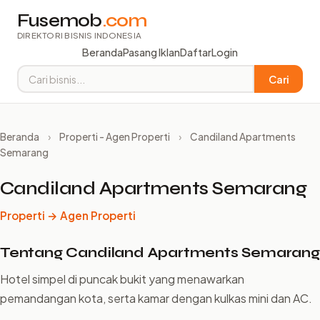
Fusemob
.com
DIREKTORI BISNIS INDONESIA
Beranda
Pasang Iklan
Daftar
Login
Cari
Beranda
›
Properti - Agen Properti
›
Candiland Apartments
Semarang
Candiland Apartments Semarang
Properti → Agen Properti
Tentang Candiland Apartments Semarang
Hotel simpel di puncak bukit yang menawarkan
pemandangan kota, serta kamar dengan kulkas mini dan AC.