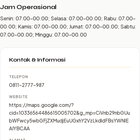
Jam Operasional
Senin: 07.00–00.00; Selasa: 07.00–00.00; Rabu: 07.00–
00.00; Kamis: 07.00–00.00; Jumat: 07.00–00.00; Sabtu:
07.00–00.00; Minggu: 07.00–00.00
Kontak & Informasi
TELEPON
0811-2777-987
WEBSITE
https://maps.google.com/?
cid=10336564486615005702&g_mp=CiVnb29nbGUu
bWFwcy5wbGFjZXMudjEuUGxhY2VzLkdldFBsYWNlE
AIYBCAA