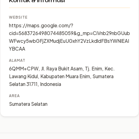
Kontak & Informasi
WEBSITE
https://maps.google.com/?
cid=5683726498074485059&g_mp=CiVnb29nbGUub
WFwcy5wbGFjZXMudjEuUGxhY2VzLkdldFBsYWNlEAI
YBCAA
ALAMAT
6QMM+CPW, Jl. Raya Bukit Asam, Tj. Enim, Kec.
Lawang Kidul, Kabupaten Muara Enim, Sumatera
Selatan 31711, Indonesia
AREA
Sumatera Selatan