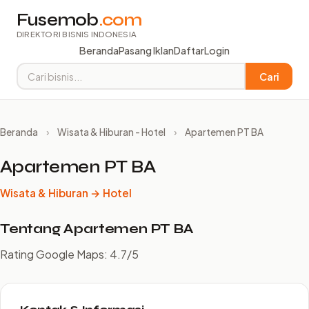
Fusemob
.com
DIREKTORI BISNIS INDONESIA
Beranda
Pasang Iklan
Daftar
Login
Cari
Beranda
›
Wisata & Hiburan - Hotel
›
Apartemen PT BA
Apartemen PT BA
Wisata & Hiburan → Hotel
Tentang Apartemen PT BA
Rating Google Maps: 4.7/5