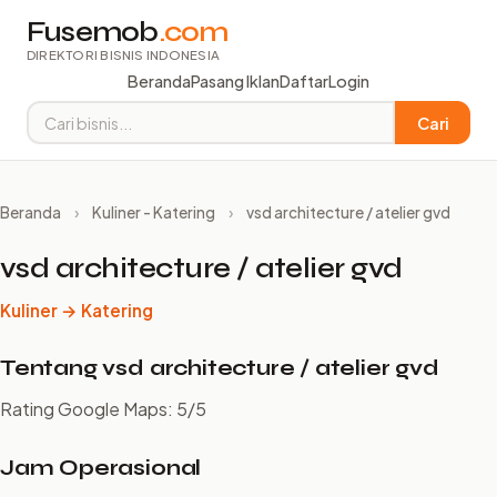
Fusemob
.com
DIREKTORI BISNIS INDONESIA
Beranda
Pasang Iklan
Daftar
Login
Cari
Beranda
›
Kuliner - Katering
›
vsd architecture / atelier gvd
vsd architecture / atelier gvd
Kuliner → Katering
Tentang vsd architecture / atelier gvd
Rating Google Maps: 5/5
Jam Operasional