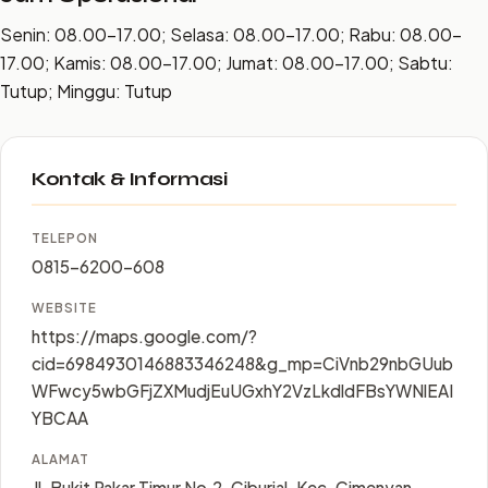
Senin: 08.00–17.00; Selasa: 08.00–17.00; Rabu: 08.00–
17.00; Kamis: 08.00–17.00; Jumat: 08.00–17.00; Sabtu:
Tutup; Minggu: Tutup
Kontak & Informasi
TELEPON
0815-6200-608
WEBSITE
https://maps.google.com/?
cid=6984930146883346248&g_mp=CiVnb29nbGUub
WFwcy5wbGFjZXMudjEuUGxhY2VzLkdldFBsYWNlEAI
YBCAA
ALAMAT
Jl. Bukit Pakar Timur No.2, Ciburial, Kec. Cimenyan,