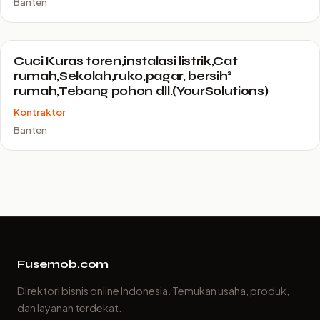
Banten
Cuci Kuras toren,instalasi listrik,Cat
rumah,Sekolah,ruko,pagar, bersih²
rumah,Tebang pohon dll.(YourSolutions)
Kontraktor
Banten
Fusemob.com
Direktori bisnis online Indonesia. Temukan usaha, produk,
dan layanan terdekat.